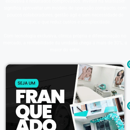
exclusiva e resultados comprovados. Investir na Maislaser
significa aproveitar um modelo de operação compacto, com
poucos colaboradores, gestão ágil e sem necessidade de
estoque, o que reduz custos e complexidade.
Com tecnologia exclusiva, clínica própria e diferenciação no
mercado, a rentabilidade da unidade chega a mais de 30%, a
maior do setor.