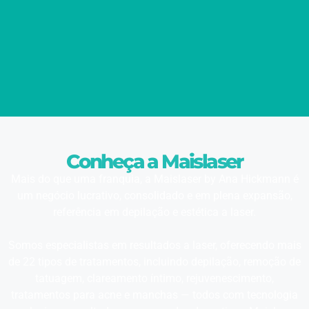
Conheça a Maislaser
Mais do que uma franquia, a Maislaser by Ana Hickmann é
um negócio lucrativo, consolidado e em plena expansão,
referência em depilação e estética a laser.
Somos especialistas em resultados a laser, oferecendo mais
de 22 tipos de tratamentos, incluindo depilação, remoção de
tatuagem, clareamento íntimo, rejuvenescimento,
tratamentos para acne e manchas — todos com tecnologia