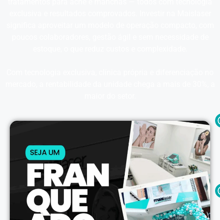
tratamentos para acne e manchas — todos com tecnologia
exclusiva e resultados comprovados. Investir na Maislaser
significa aproveitar um modelo de operação compacto, com
poucos colaboradores, gestão ágil e sem necessidade de
estoque, o que reduz custos e complexidade.
Com tecnologia exclusiva, clínica própria e diferenciação no
mercado, a rentabilidade da unidade chega a mais de 30%, a
maior do setor.