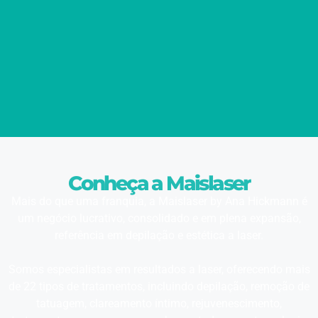
Conheça a Maislaser
Mais do que uma franquia, a Maislaser by Ana Hickmann é
um negócio lucrativo, consolidado e em plena expansão,
referência em depilação e estética a laser.
Somos especialistas em resultados a laser, oferecendo mais
de 22 tipos de tratamentos, incluindo depilação, remoção de
tatuagem, clareamento íntimo, rejuvenescimento,