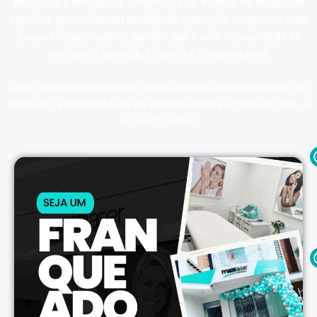
exclusiva e resultados comprovados. Investir na Maislaser
significa aproveitar um modelo de operação compacto, com
poucos colaboradores, gestão ágil e sem necessidade de
estoque, o que reduz custos e complexidade.
Com tecnologia exclusiva, clínica própria e diferenciação no
mercado, a rentabilidade da unidade chega a mais de 30%, a
maior do setor.