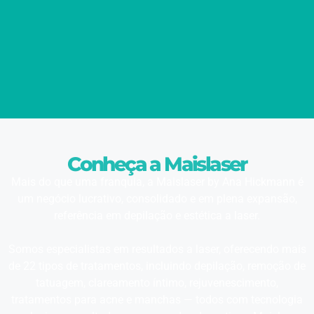
Conheça a Maislaser
Mais do que uma franquia, a Maislaser by Ana Hickmann é
um negócio lucrativo, consolidado e em plena expansão,
referência em depilação e estética a laser.
Somos especialistas em resultados a laser, oferecendo mais
de 22 tipos de tratamentos, incluindo depilação, remoção de
tatuagem, clareamento íntimo, rejuvenescimento,
tratamentos para acne e manchas — todos com tecnologia