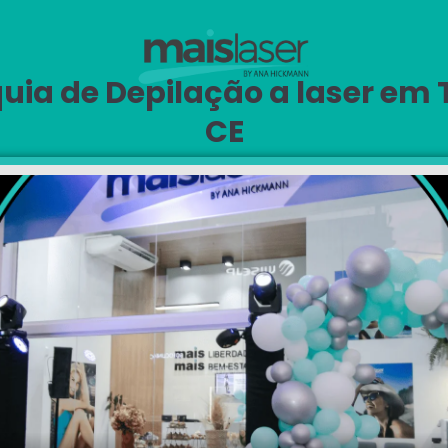
uia de Depilação a laser em T
CE