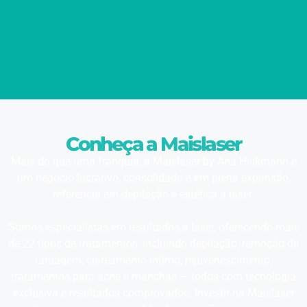
Conheça a Maislaser
Mais do que uma franquia, a Maislaser by Ana Hickmann é
um negócio lucrativo, consolidado e em plena expansão,
referência em depilação e estética a laser.
Somos especialistas em resultados a laser, oferecendo mais
de 22 tipos de tratamentos, incluindo depilação, remoção de
tatuagem, clareamento íntimo, rejuvenescimento,
tratamentos para acne e manchas — todos com tecnologia
exclusiva e resultados comprovados. Investir na Maislaser