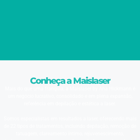
Conheça a Maislaser
Mais do que uma franquia, a Maislaser by Ana Hickmann é
um negócio lucrativo, consolidado e em plena expansão,
referência em depilação e estética a laser.
Somos especialistas em resultados a laser, oferecendo mais
de 22 tipos de tratamentos, incluindo depilação, remoção de
tatuagem, clareamento íntimo, rejuvenescimento,