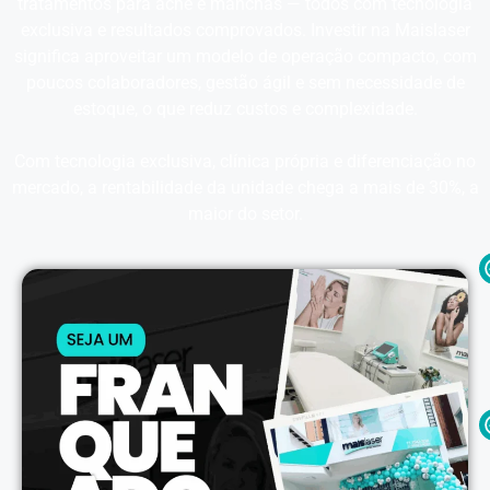
tratamentos para acne e manchas — todos com tecnologia
exclusiva e resultados comprovados. Investir na Maislaser
significa aproveitar um modelo de operação compacto, com
poucos colaboradores, gestão ágil e sem necessidade de
estoque, o que reduz custos e complexidade.
Com tecnologia exclusiva, clínica própria e diferenciação no
mercado, a rentabilidade da unidade chega a mais de 30%, a
maior do setor.