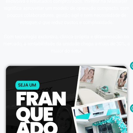
exclusiva e resultados comprovados. Investir na Maislaser
significa aproveitar um modelo de operação compacto, com
poucos colaboradores, gestão ágil e sem necessidade de
estoque, o que reduz custos e complexidade.
Com tecnologia exclusiva, clínica própria e diferenciação no
mercado, a rentabilidade da unidade chega a mais de 30%, a
maior do setor.