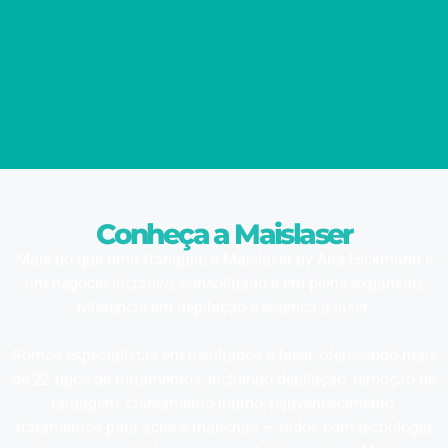
Conheça a Maislaser
Mais do que uma franquia, a Maislaser by Ana Hickmann é
um negócio lucrativo, consolidado e em plena expansão,
referência em depilação e estética a laser.
Somos especialistas em resultados a laser, oferecendo mais
de 22 tipos de tratamentos, incluindo depilação, remoção de
tatuagem, clareamento íntimo, rejuvenescimento,
tratamentos para acne e manchas — todos com tecnologia