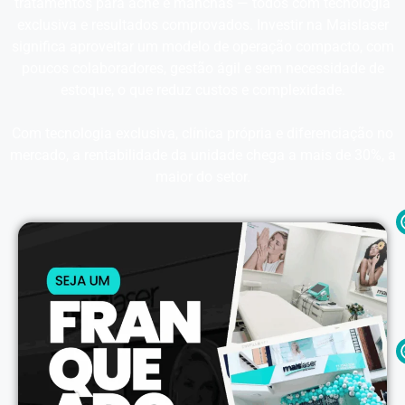
tratamentos para acne e manchas — todos com tecnologia
exclusiva e resultados comprovados. Investir na Maislaser
significa aproveitar um modelo de operação compacto, com
poucos colaboradores, gestão ágil e sem necessidade de
estoque, o que reduz custos e complexidade.
Com tecnologia exclusiva, clínica própria e diferenciação no
mercado, a rentabilidade da unidade chega a mais de 30%, a
maior do setor.