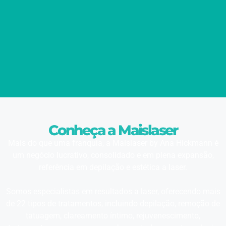
Conheça a Maislaser
Mais do que uma franquia, a Maislaser by Ana Hickmann é
um negócio lucrativo, consolidado e em plena expansão,
referência em depilação e estética a laser.
Somos especialistas em resultados a laser, oferecendo mais
de 22 tipos de tratamentos, incluindo depilação, remoção de
tatuagem, clareamento íntimo, rejuvenescimento,