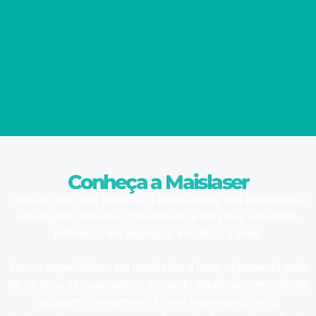
Conheça a Maislaser
Mais do que uma franquia, a Maislaser by Ana Hickmann é
um negócio lucrativo, consolidado e em plena expansão,
referência em depilação e estética a laser.
Somos especialistas em resultados a laser, oferecendo mais
de 22 tipos de tratamentos, incluindo depilação, remoção de
tatuagem, clareamento íntimo, rejuvenescimento,