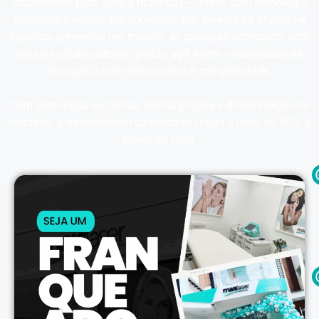
tratamentos para acne e manchas — todos com tecnologia
exclusiva e resultados comprovados. Investir na Maislaser
significa aproveitar um modelo de operação compacto, com
poucos colaboradores, gestão ágil e sem necessidade de
estoque, o que reduz custos e complexidade.
Com tecnologia exclusiva, clínica própria e diferenciação no
mercado, a rentabilidade da unidade chega a mais de 30%, a
maior do setor.