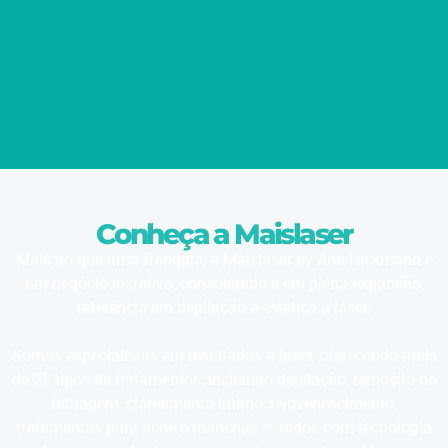
Conheça a Maislaser
Mais do que uma franquia, a Maislaser by Ana Hickmann é
um negócio lucrativo, consolidado e em plena expansão,
referência em depilação e estética a laser.
Somos especialistas em resultados a laser, oferecendo mais
de 22 tipos de tratamentos, incluindo depilação, remoção de
tatuagem, clareamento íntimo, rejuvenescimento,
tratamentos para acne e manchas — todos com tecnologia