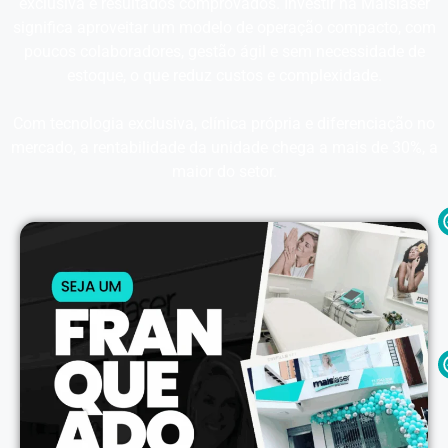
exclusiva e resultados comprovados. Investir na Maislaser
significa aproveitar um modelo de operação compacto, com
poucos colaboradores, gestão ágil e sem necessidade de
estoque, o que reduz custos e complexidade.
Com tecnologia exclusiva, clínica própria e diferenciação no
mercado, a rentabilidade da unidade chega a mais de 30%, a
maior do setor.