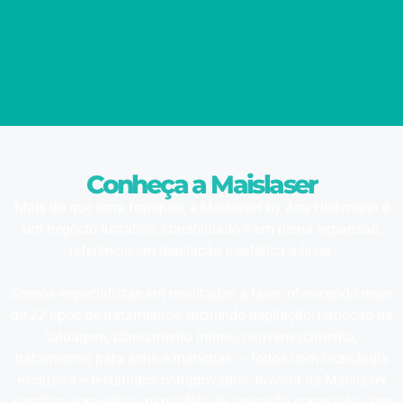
Conheça a Maislaser
Mais do que uma franquia, a Maislaser by Ana Hickmann é
um negócio lucrativo, consolidado e em plena expansão,
referência em depilação e estética a laser.
Somos especialistas em resultados a laser, oferecendo mais
de 22 tipos de tratamentos, incluindo depilação, remoção de
tatuagem, clareamento íntimo, rejuvenescimento,
tratamentos para acne e manchas — todos com tecnologia
exclusiva e resultados comprovados. Investir na Maislaser
significa aproveitar um modelo de operação compacto, com