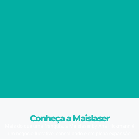
Conheça a Maislaser
Mais do que uma franquia, a Maislaser by Ana Hickmann é
um negócio lucrativo, consolidado e em plena expansão,