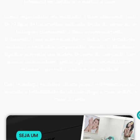
referência em depilação e estética a laser.
Somos especialistas em resultados a laser, oferecendo mais
de 22 tipos de tratamentos, incluindo depilação, remoção de
tatuagem, clareamento íntimo, rejuvenescimento,
tratamentos para acne e manchas — todos com tecnologia
exclusiva e resultados comprovados. Investir na Maislaser
significa aproveitar um modelo de operação compacto, com
poucos colaboradores, gestão ágil e sem necessidade de
estoque, o que reduz custos e complexidade.
Com tecnologia exclusiva, clínica própria e diferenciação no
mercado, a rentabilidade da unidade chega a mais de 30%, a
maior do setor.