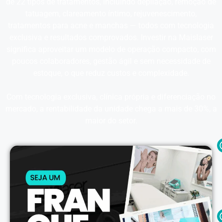
de 22 tipos de tratamentos, incluindo depilação, remoção de
tatuagem, clareamento íntimo, rejuvenescimento,
tratamentos para acne e manchas — todos com tecnologia
exclusiva e resultados comprovados. Investir na Maislaser
significa aproveitar um modelo de operação compacto, com
poucos colaboradores, gestão ágil e sem necessidade de
estoque, o que reduz custos e complexidade.
Com tecnologia exclusiva, clínica própria e diferenciação no
mercado, a rentabilidade da unidade chega a mais de 30%, a
maior do setor.