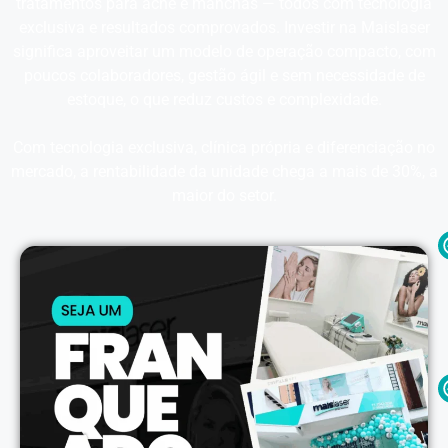
tratamentos para acne e manchas — todos com tecnologia
exclusiva e resultados comprovados. Investir na Maislaser
significa aproveitar um modelo de operação compacto, com
poucos colaboradores, gestão ágil e sem necessidade de
estoque, o que reduz custos e complexidade.
Com tecnologia exclusiva, clínica própria e diferenciação no
mercado, a rentabilidade da unidade chega a mais de 30%, a
maior do setor.