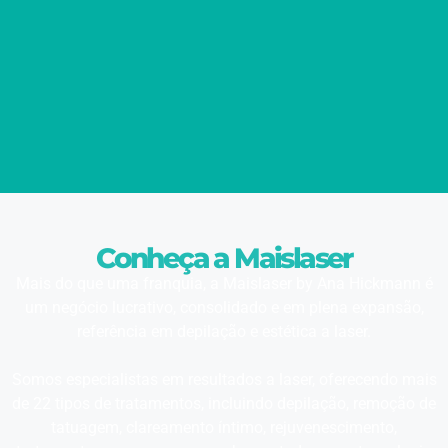
Conheça a Maislaser
Mais do que uma franquia, a Maislaser by Ana Hickmann é
um negócio lucrativo, consolidado e em plena expansão,
referência em depilação e estética a laser.
Somos especialistas em resultados a laser, oferecendo mais
de 22 tipos de tratamentos, incluindo depilação, remoção de
tatuagem, clareamento íntimo, rejuvenescimento,