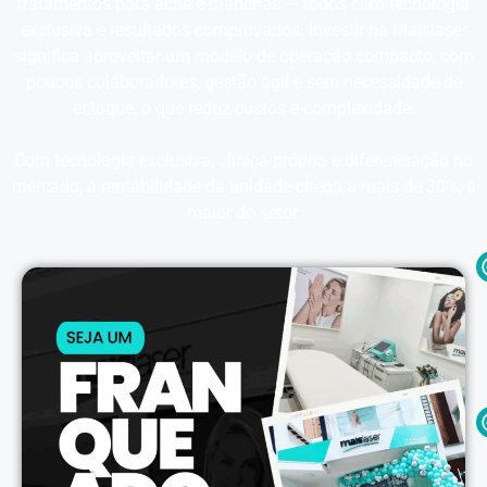
tratamentos para acne e manchas — todos com tecnologia
exclusiva e resultados comprovados. Investir na Maislaser
significa aproveitar um modelo de operação compacto, com
poucos colaboradores, gestão ágil e sem necessidade de
estoque, o que reduz custos e complexidade.
Com tecnologia exclusiva, clínica própria e diferenciação no
mercado, a rentabilidade da unidade chega a mais de 30%, a
maior do setor.