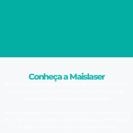
Conheça a Maislaser
Mais do que uma franquia, a Maislaser by Ana Hickmann é
um negócio lucrativo, consolidado e em plena expansão,
referência em depilação e estética a laser.
Somos especialistas em resultados a laser, oferecendo mais
de 22 tipos de tratamentos, incluindo depilação, remoção de
tatuagem, clareamento íntimo, rejuvenescimento,