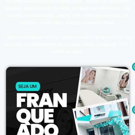
exclusiva e resultados comprovados. Investir na Maislaser
significa aproveitar um modelo de operação compacto, com
poucos colaboradores, gestão ágil e sem necessidade de
estoque, o que reduz custos e complexidade.
Com tecnologia exclusiva, clínica própria e diferenciação no
mercado, a rentabilidade da unidade chega a mais de 30%, a
maior do setor.