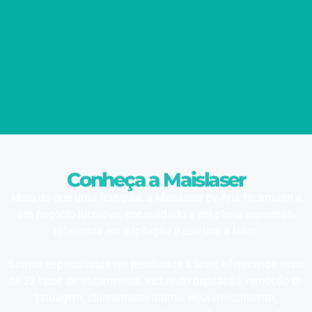
Conheça a Maislaser
Mais do que uma franquia, a Maislaser by Ana Hickmann é
um negócio lucrativo, consolidado e em plena expansão,
referência em depilação e estética a laser.
Somos especialistas em resultados a laser, oferecendo mais
de 22 tipos de tratamentos, incluindo depilação, remoção de
tatuagem, clareamento íntimo, rejuvenescimento,