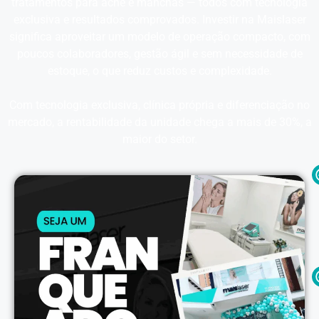
tratamentos para acne e manchas — todos com tecnologia
exclusiva e resultados comprovados. Investir na Maislaser
significa aproveitar um modelo de operação compacto, com
poucos colaboradores, gestão ágil e sem necessidade de
estoque, o que reduz custos e complexidade.
Com tecnologia exclusiva, clínica própria e diferenciação no
mercado, a rentabilidade da unidade chega a mais de 30%, a
maior do setor.