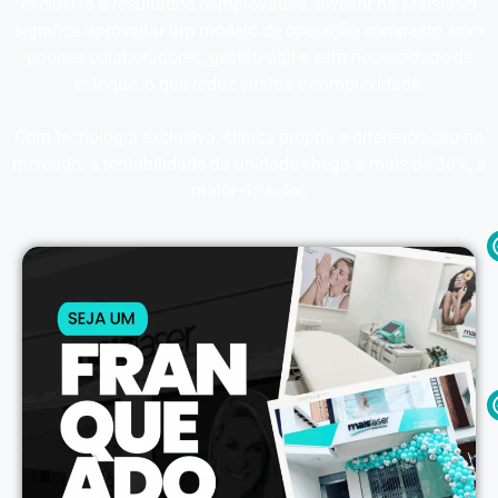
exclusiva e resultados comprovados. Investir na Maislaser
significa aproveitar um modelo de operação compacto, com
poucos colaboradores, gestão ágil e sem necessidade de
estoque, o que reduz custos e complexidade.
Com tecnologia exclusiva, clínica própria e diferenciação no
mercado, a rentabilidade da unidade chega a mais de 30%, a
maior do setor.