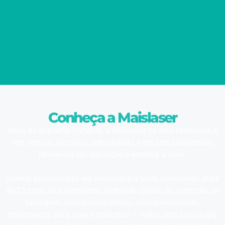
Conheça a Maislaser
Mais do que uma franquia, a Maislaser by Ana Hickmann é
um negócio lucrativo, consolidado e em plena expansão,
referência em depilação e estética a laser.
Somos especialistas em resultados a laser, oferecendo mais
de 22 tipos de tratamentos, incluindo depilação, remoção de
tatuagem, clareamento íntimo, rejuvenescimento,
tratamentos para acne e manchas — todos com tecnologia