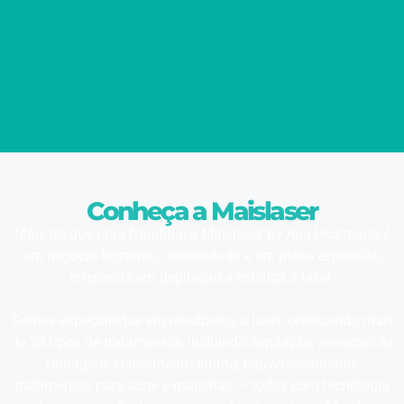
Conheça a Maislaser
Mais do que uma franquia, a Maislaser by Ana Hickmann é
um negócio lucrativo, consolidado e em plena expansão,
referência em depilação e estética a laser.
Somos especialistas em resultados a laser, oferecendo mais
de 22 tipos de tratamentos, incluindo depilação, remoção de
tatuagem, clareamento íntimo, rejuvenescimento,
tratamentos para acne e manchas — todos com tecnologia