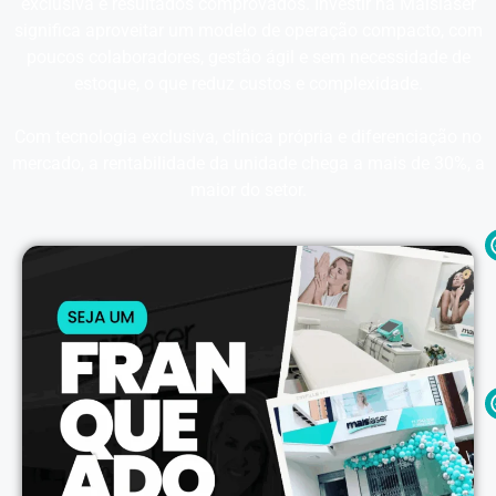
exclusiva e resultados comprovados. Investir na Maislaser
significa aproveitar um modelo de operação compacto, com
poucos colaboradores, gestão ágil e sem necessidade de
estoque, o que reduz custos e complexidade.
Com tecnologia exclusiva, clínica própria e diferenciação no
mercado, a rentabilidade da unidade chega a mais de 30%, a
maior do setor.