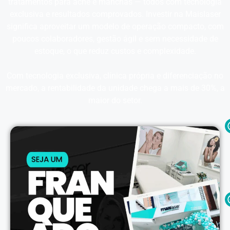
tratamentos para acne e manchas — todos com tecnologia
exclusiva e resultados comprovados. Investir na Maislaser
significa aproveitar um modelo de operação compacto, com
poucos colaboradores, gestão ágil e sem necessidade de
estoque, o que reduz custos e complexidade.
Com tecnologia exclusiva, clínica própria e diferenciação no
mercado, a rentabilidade da unidade chega a mais de 30%, a
maior do setor.