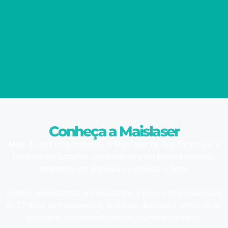
Conheça a Maislaser
Mais do que uma franquia, a Maislaser by Ana Hickmann é
um negócio lucrativo, consolidado e em plena expansão,
referência em depilação e estética a laser.
Somos especialistas em resultados a laser, oferecendo mais
de 22 tipos de tratamentos, incluindo depilação, remoção de
tatuagem, clareamento íntimo, rejuvenescimento,