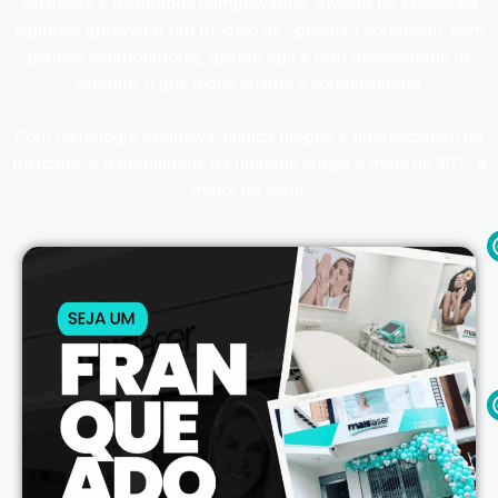
exclusiva e resultados comprovados. Investir na Maislaser
significa aproveitar um modelo de operação compacto, com
poucos colaboradores, gestão ágil e sem necessidade de
estoque, o que reduz custos e complexidade.
Com tecnologia exclusiva, clínica própria e diferenciação no
mercado, a rentabilidade da unidade chega a mais de 30%, a
maior do setor.