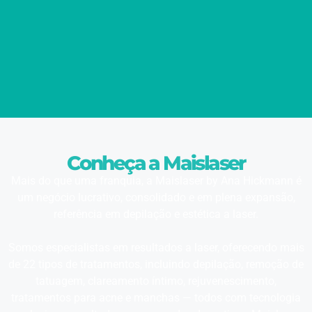
Conheça a Maislaser
Mais do que uma franquia, a Maislaser by Ana Hickmann é
um negócio lucrativo, consolidado e em plena expansão,
referência em depilação e estética a laser.
Somos especialistas em resultados a laser, oferecendo mais
de 22 tipos de tratamentos, incluindo depilação, remoção de
tatuagem, clareamento íntimo, rejuvenescimento,
tratamentos para acne e manchas — todos com tecnologia