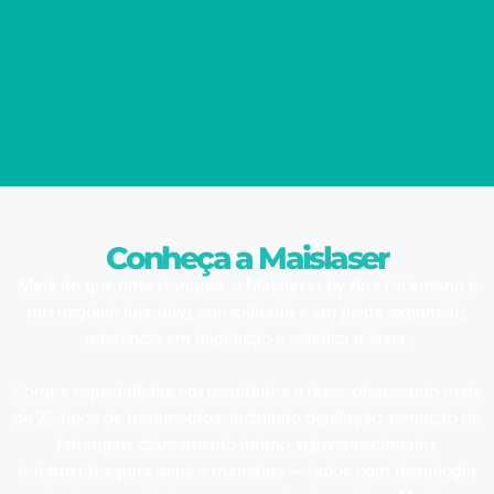
Conheça a Maislaser
Mais do que uma franquia, a Maislaser by Ana Hickmann é
um negócio lucrativo, consolidado e em plena expansão,
referência em depilação e estética a laser.
Somos especialistas em resultados a laser, oferecendo mais
de 22 tipos de tratamentos, incluindo depilação, remoção de
tatuagem, clareamento íntimo, rejuvenescimento,
tratamentos para acne e manchas — todos com tecnologia