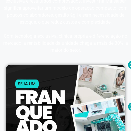
exclusiva e resultados comprovados. Investir na Maislaser
significa aproveitar um modelo de operação compacto, com
poucos colaboradores, gestão ágil e sem necessidade de
estoque, o que reduz custos e complexidade.
Com tecnologia exclusiva, clínica própria e diferenciação no
mercado, a rentabilidade da unidade chega a mais de 30%, a
maior do setor.