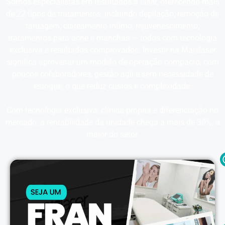
Somos especialistas em resultados a laser, oferecendo mais
de 22 tipos de tratamentos, incluindo depilação, remoção de
tatuagem, clareamento íntimo, rejuvenescimento,
tratamentos para acne e manchas — todos com tecnologia
exclusiva e resultados comprovados. Investir na Maislaser
significa aproveitar um modelo de operação compacto, com
poucos colaboradores, gestão ágil e sem necessidade de
estoque, o que reduz custos e complexidade.
Com tecnologia exclusiva, clínica própria e diferenciação no
mercado, a rentabilidade da unidade chega a mais de 30%, a
maior do setor.