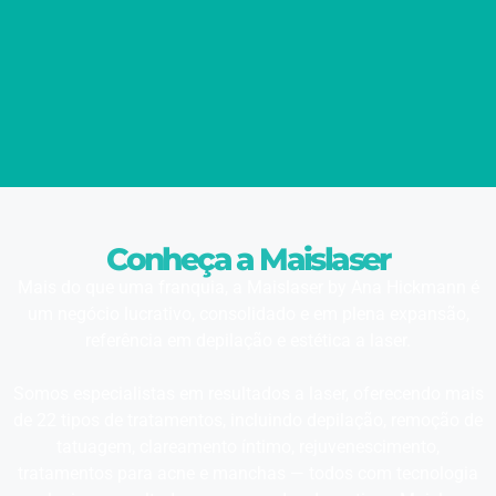
Conheça a Maislaser
Mais do que uma franquia, a Maislaser by Ana Hickmann é
um negócio lucrativo, consolidado e em plena expansão,
referência em depilação e estética a laser.
Somos especialistas em resultados a laser, oferecendo mais
de 22 tipos de tratamentos, incluindo depilação, remoção de
tatuagem, clareamento íntimo, rejuvenescimento,
tratamentos para acne e manchas — todos com tecnologia