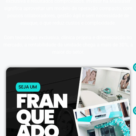
exclusiva e resultados comprovados. Investir na Maislaser
significa aproveitar um modelo de operação compacto, com
poucos colaboradores, gestão ágil e sem necessidade de
estoque, o que reduz custos e complexidade.
Com tecnologia exclusiva, clínica própria e diferenciação no
mercado, a rentabilidade da unidade chega a mais de 30%, a
maior do setor.