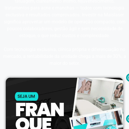
tatuagem, clareamento íntimo, rejuvenescimento,
tratamentos para acne e manchas — todos com tecnologia
exclusiva e resultados comprovados. Investir na Maislaser
significa aproveitar um modelo de operação compacto, com
poucos colaboradores, gestão ágil e sem necessidade de
estoque, o que reduz custos e complexidade.
Com tecnologia exclusiva, clínica própria e diferenciação no
mercado, a rentabilidade da unidade chega a mais de 30%, a
maior do setor.