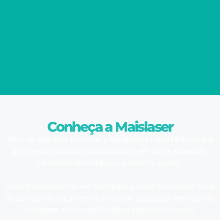
Conheça a Maislaser
Mais do que uma franquia, a Maislaser by Ana Hickmann é
um negócio lucrativo, consolidado e em plena expansão,
referência em depilação e estética a laser.
Somos especialistas em resultados a laser, oferecendo mais
de 22 tipos de tratamentos, incluindo depilação, remoção de
tatuagem, clareamento íntimo, rejuvenescimento,