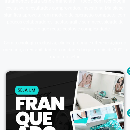
tratamentos para acne e manchas — todos com tecnologia
exclusiva e resultados comprovados. Investir na Maislaser
significa aproveitar um modelo de operação compacto, com
poucos colaboradores, gestão ágil e sem necessidade de
estoque, o que reduz custos e complexidade.
Com tecnologia exclusiva, clínica própria e diferenciação no
mercado, a rentabilidade da unidade chega a mais de 30%, a
maior do setor.