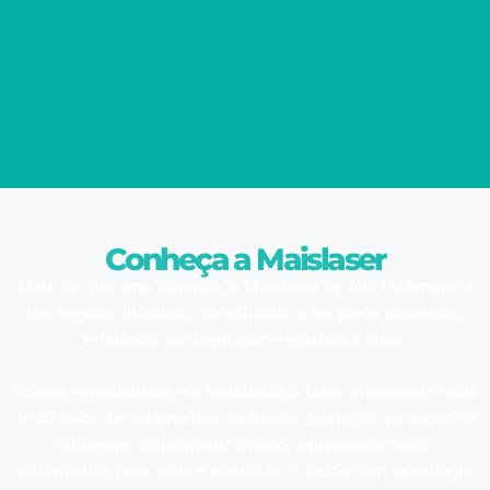
Conheça a Maislaser
Mais do que uma franquia, a Maislaser by Ana Hickmann é
um negócio lucrativo, consolidado e em plena expansão,
referência em depilação e estética a laser.
Somos especialistas em resultados a laser, oferecendo mais
de 22 tipos de tratamentos, incluindo depilação, remoção de
tatuagem, clareamento íntimo, rejuvenescimento,
tratamentos para acne e manchas — todos com tecnologia