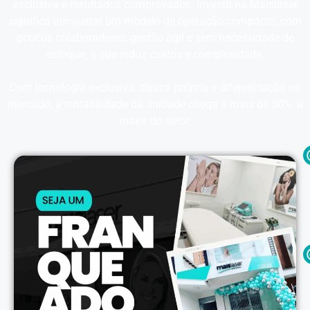
exclusiva e resultados comprovados. Investir na Maislaser
significa aproveitar um modelo de operação compacto, com
poucos colaboradores, gestão ágil e sem necessidade de
estoque, o que reduz custos e complexidade.
Com tecnologia exclusiva, clínica própria e diferenciação no
mercado, a rentabilidade da unidade chega a mais de 30%, a
maior do setor.