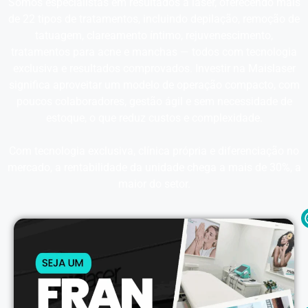
Somos especialistas em resultados a laser, oferecendo mais
de 22 tipos de tratamentos, incluindo depilação, remoção de
tatuagem, clareamento íntimo, rejuvenescimento,
tratamentos para acne e manchas — todos com tecnologia
exclusiva e resultados comprovados. Investir na Maislaser
significa aproveitar um modelo de operação compacto, com
poucos colaboradores, gestão ágil e sem necessidade de
estoque, o que reduz custos e complexidade.
Com tecnologia exclusiva, clínica própria e diferenciação no
mercado, a rentabilidade da unidade chega a mais de 30%, a
maior do setor.