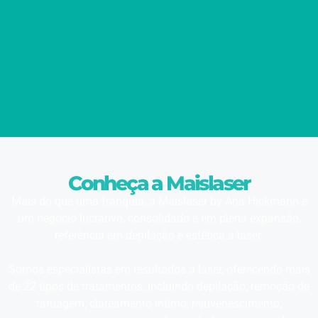
Conheça a Maislaser
Mais do que uma franquia, a Maislaser by Ana Hickmann é
um negócio lucrativo, consolidado e em plena expansão,
referência em depilação e estética a laser.
Somos especialistas em resultados a laser, oferecendo mais
de 22 tipos de tratamentos, incluindo depilação, remoção de
tatuagem, clareamento íntimo, rejuvenescimento,