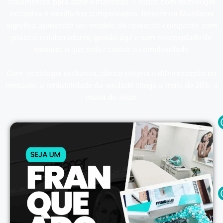
tratamentos para acne e manchas — todos com tecnologia
exclusiva e resultados comprovados. Investir na Maislaser
significa aproveitar um modelo de operação compacto, com
poucos colaboradores, gestão ágil e sem necessidade de
estoque, o que reduz custos e complexidade.
Com tecnologia exclusiva, clínica própria e diferenciação no
mercado, a rentabilidade da unidade chega a mais de 30%, a
maior do setor.