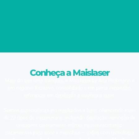
Conheça a Maislaser
Mais do que uma franquia, a Maislaser by Ana Hickmann é
um negócio lucrativo, consolidado e em plena expansão,
referência em depilação e estética a laser.
Somos especialistas em resultados a laser, oferecendo mais
de 22 tipos de tratamentos, incluindo depilação, remoção de
tatuagem, clareamento íntimo, rejuvenescimento,
tratamentos para acne e manchas — todos com tecnologia