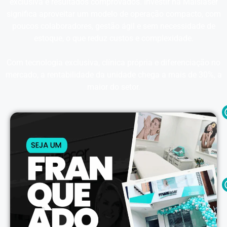
exclusiva e resultados comprovados. Investir na Maislaser
significa aproveitar um modelo de operação compacto, com
poucos colaboradores, gestão ágil e sem necessidade de
estoque, o que reduz custos e complexidade.
Com tecnologia exclusiva, clínica própria e diferenciação no
mercado, a rentabilidade da unidade chega a mais de 30%, a
maior do setor.